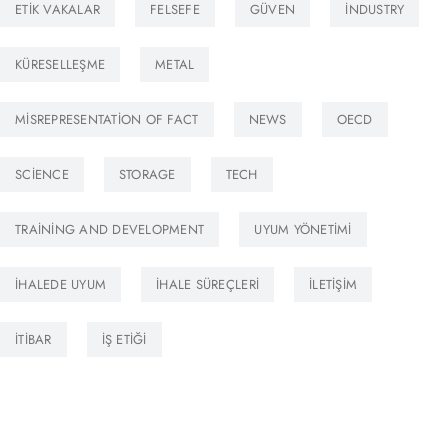
ETIK VAKALAR
FELSEFE
GÜVEN
INDUSTRY
KÜRESELLEŞME
METAL
MISREPRESENTATION OF FACT
NEWS
OECD
SCIENCE
STORAGE
TECH
TRAINING AND DEVELOPMENT
UYUM YÖNETIMI
İHALEDE UYUM
İHALE SÜREÇLERI
İLETIŞIM
İTIBAR
İŞ ETIĞI