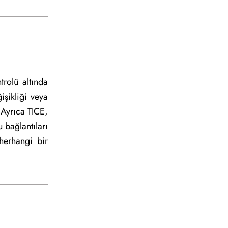
trolü altında
işikliği veya
 Ayrıca TICE,
 bağlantıları
herhangi bir