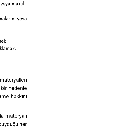
z veya makul
malarını veya
mek.
aklamak.
 materyalleri
 bir nedenle
irme hakkını
da materyali
 duyduğu her