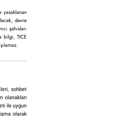
e yasaklanan
ilecek, devre
ıcı şahısları
 bilgi, TICE
ışılamaz.
leri, sohbet
im olanakları
eti ile uygun
rlama olarak