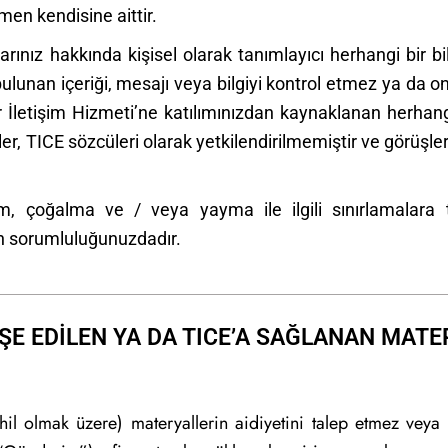
men kendisine aittir.
ınız hakkında kişisel olarak tanımlayıcı herhangi bir bil
 bulunan içeriği, mesajı veya bilgiyi kontrol etmez ya da 
r İletişim Hizmeti’ne katılımınızdan kaynaklanan herhang
iler, TICE sözcüleri olarak yetkilendirilmemiştir ve görüşl
m, çoğalma ve / veya yayma ile ilgili sınırlamalara ta
zin sorumluluğunuzdadır.
İŞE EDİLEN YA DA TICE’A SAĞLANAN MAT
hil olmak üzere) materyallerin aidiyetini talep etmez veya