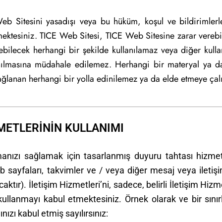
Web Sitesini yasadışı veya bu hüküm, koşul ve bildirimlerl
mektesiniz. TICE Web Sitesi, TICE Web Sitesine zarar vereb
bilecek herhangi bir şekilde kullanılamaz veya diğer kullan
anılmasına müdahale edilemez. Herhangi bir materyal ya da
sağlanan herhangi bir yolla edinilemez ya da elde etmeye çal
ZMETLERİNİN KULLANIMI
manızı sağlamak için tasarlanmış duyuru tahtası hizmet
web sayfaları, takvimler ve / veya diğer mesaj veya iletiş
caktır). İletişim Hizmetleri’ni, sadece, belirli İletişim Hizm
ullanmayı kabul etmektesiniz. Örnek olarak ve bir sını
nızı kabul etmiş sayılırsınız: