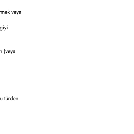
 etmek veya
giyi
rı (veya
a
bu türden