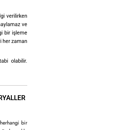
gi verilirken
onaylamaz ve
i bir işleme
eri her zaman
bi olabilir.
ERYALLER
 herhangi bir