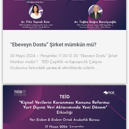
“Ebeveyn Dostu” Şirket mümkün mü?
30 Mayıs 2024 – Perşembe 11.00-12.30 ”Ebeveyn Dostu” Şirket
Mümkün müdür? TEİD Çeşitlilik ve Kapsayıcılık Çalışma
Grubumuz farkındalık yaratacak etkinliklerde sizlerle …