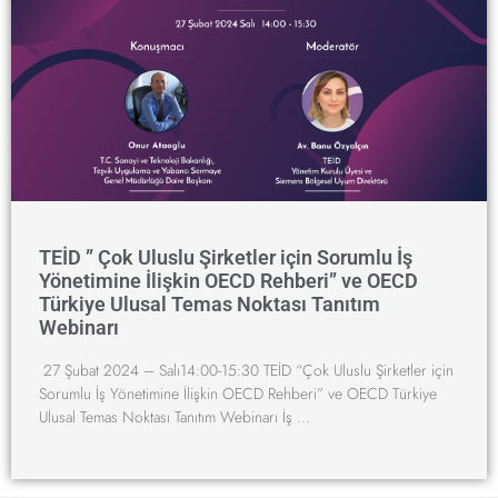
TEİD ” Çok Uluslu Şirketler için Sorumlu İş
Yönetimine İlişkin OECD Rehberi” ve OECD
Türkiye Ulusal Temas Noktası Tanıtım
Webinarı
27 Şubat 2024 – Salı14:00-15:30 TEİD “Çok Uluslu Şirketler için
Sorumlu İş Yönetimine İlişkin OECD Rehberi” ve OECD Türkiye
Ulusal Temas Noktası Tanıtım Webinarı İş …