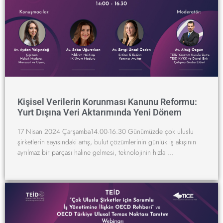
Kişisel Verilerin Korunması Kanunu Reformu:
Yurt Dışına Veri Aktarımında Yeni Dönem
17 Nisan 2024 Çarşamba14.00-16.30 Günümüzde çok uluslu
şirketlerin sayısındaki artış, bulut çözümlerinin günlük iş akışının
ayrılmaz bir parçası haline gelmesi, teknolojinin hızla …