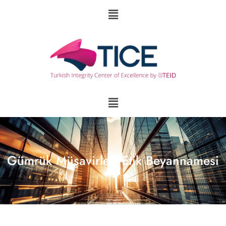
Gümrük Müşavirleri Etik Beyannamesi