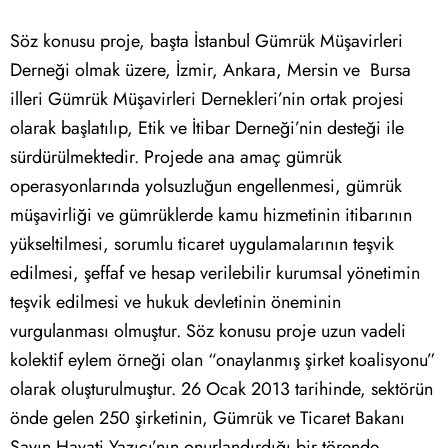
Söz konusu proje, başta İstanbul Gümrük Müşavirleri
Derneği olmak üzere, İzmir, Ankara, Mersin ve Bursa
illeri Gümrük Müşavirleri Dernekleri’nin ortak projesi
olarak başlatılıp, Etik ve İtibar Derneği’nin desteği ile
sürdürülmektedir. Projede ana amaç gümrük
operasyonlarında yolsuzluğun engellenmesi, gümrük
müşavirliği ve gümrüklerde kamu hizmetinin itibarının
yükseltilmesi, sorumlu ticaret uygulamalarının teşvik
edilmesi, şeffaf ve hesap verilebilir kurumsal yönetimin
teşvik edilmesi ve hukuk devletinin öneminin
vurgulanması olmuştur. Söz konusu proje uzun vadeli
kolektif eylem örneği olan “onaylanmış şirket koalisyonu”
olarak oluşturulmuştur. 26 Ocak 2013 tarihinde, sektörün
önde gelen 250 şirketinin, Gümrük ve Ticaret Bakanı
Sayın Hayati Yazıcı’nın onurlandırdığı bir törende