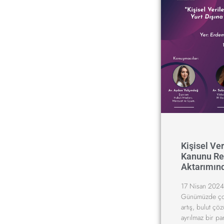
Kişisel Ve
Kanunu Ref
Aktarımın
17 Nisan 2024
Günümüzde çok 
artış, bulut çöz
ayrılmaz bir pa