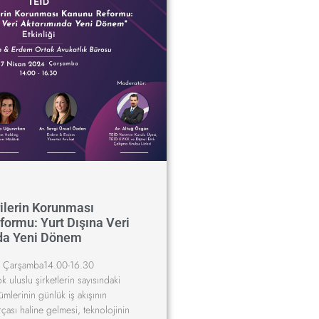
rilerin Korunması
ormu: Yurt Dışına Veri
da Yeni Dönem
 Çarşamba14.00-16.30
uluslu şirketlerin sayısındaki
ümlerinin günlük iş akışının
rçası haline gelmesi, teknolojinin