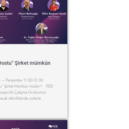
Dostu” Şirket mümkün
 – Perşembe 11.00-12.30
u” Şirket Mümkün müdür? TEİD
apsayıcılık Çalışma Grubumuz
tacak etkinliklerde sizlerle …