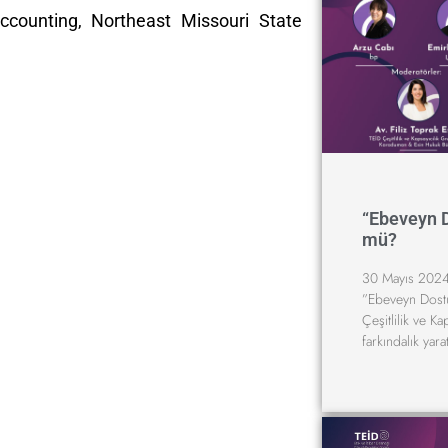
ccounting, Northeast Missouri State
“Ebeveyn 
mü?
30 Mayıs 2024
”Ebeveyn Dost
Çeşitlilik ve K
farkındalık yara