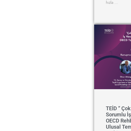
hızla …
TEİD ” Çok 
Sorumlu İş
OECD Rehb
Ulusal Te