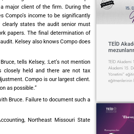
a major client of the firm. During the
ses Compo’s income to be significantly
 clearly states the audit senior must
rk papers. The final determination of
he audit. Kelsey also knows Compo does
TEİD Akad
mezunların
TEİD Akademi 1
ruce, tells Kelsey, :Let’s not mention
Akademi 15. D
 closely held and there are not tax
Yönetimi” eğit
djustment. Compo is our largest client.
eğitmenlerinin 
on as possible.”
with Bruce. Failure to document such a
ccounting, Northeast Missouri State