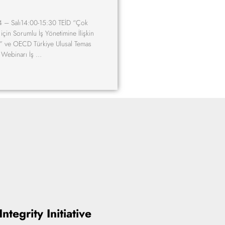
 – Salı14:00-15:30 TEİD “Çok
 için Sorumlu İş Yönetimine İlişkin
 ve OECD Türkiye Ulusal Temas
m Webinarı İş …
ntegrity Initiative