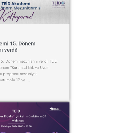
emi 15. Dönem
ı verdi!
5. Dönem mezunlarını verdi! TEİD
önem “Kurumsal Etik ve Uyum
im programı mezuniyeti
katılımıyla 12 ve …