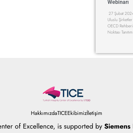
Webinarı
27 Şubat 2024
Uluslu Şirketler
OECD Rehberi”
Noktası Tanıtı
Hakkımızda
TICE
Ekibimiz
İletişim
Center of Excellence, is supported by
Siemens I