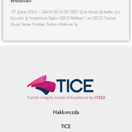
Webinarı
27 Şubat 2024 – Salı14:00-15:30 TEİD “Çok Uluslu Şirketler için
Sorumlu İş Yönetimine İlişkin OECD Rehberi” ve OECD Türkiye
Ulusal Temas Noktası Tanıtım Webinarı İş …
Hakkımızda
TICE