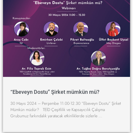
“Ebeveyn Dostu” Şirket mümkün mü?
30 Mayıs 2024 – Perşembe 11.00-12.30 ”Ebeveyn Dostu” Şirket
Mümkün müdür? TEİD Çeşitlilik ve Kapsayıcılık Çalışma
Grubumuz farkındalık yaratacak etkinliklerde sizlerle …