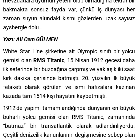
mevzuatlara uyumun yeterli olup olmadığına tekrar bir
bakmakta sonsuz fayda var, çünkü iş dünyası her
zaman suyun altındaki kısmı gözlerden uzak sayısız
aysbergle dolu…
Yazı: Ali Cem GÜLMEN
White Star Line şirketine ait Olympic sınıfı bir yolcu
gemisi olan
RMS Titanic
, 15 Nisan 1912 gecesi daha
ilk seferinde bir buzdağına çarpmış ve yaklaşık iki saat
kırk dakika içerisinde batmıştı. 20. yüzyılın ilk büyük
felaketi olarak görülen ve ismi hafızalara kazınan
kazada tam 1514 kişi hayatını kaybetmişti.
1912’de yapımı tamamlandığında dünyanın en büyük
buharlı yolcu gemisi olan RMS Titanic, zamanında
“batmaz” bir transatlantik olarak adlandırılıyordu.
Çeşitli denizcilik kanunlarının değişmesine sebep olan