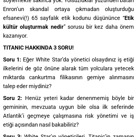
söylemekte sakınca yok. Yolsuzluklar yüzünden batan
Enron’un skandal ortaya çıkmadan oluşturduğu
efsanevi(!) 65 sayfalık etik kodunu düşününce “
Etik
kültür oluşturmak nedir
” sorusu bir kez daha önem
kazanıyor.
TITANIC HAKKINDA 3 SORU!
Soru 1:
Eğer White Star’da yönetici olsaydınız iş etiği
ilkelerini de göz önüne alarak tüm yolculara yetecek
miktarda cankurtma filikasının gemiye alınmasını
talep eder miydiniz?
Soru 2:
Henüz yeteri kadar denenmemiş böyle bir
gemininin, mevzuata uygun bile olsa ilk seferinde
Atlantik’i geçmeye çalışmasına risk yönetimi ve iş
etiği açısından nasıl bakabiliriz?
Soru 3:
White Star’ın yöneticileri, Titanic’in zamanın