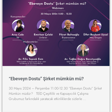
“Ebeveyn Dostu” Şirket mümkün mü?
30 Mayıs 2024 – Perşembe 11.00-12.30 ”Ebeveyn Dostu” Şirket
Mümkün müdür? TEİD Çeşitlilik ve Kapsayıcılık Çalışma
Grubumuz farkındalık yaratacak etkinliklerde sizlerle …