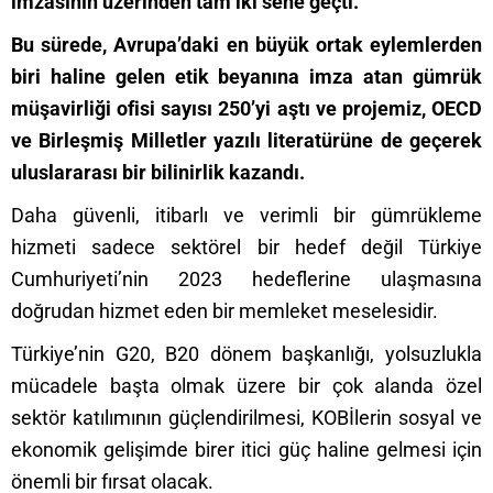
imzasının üzerinden tam iki sene geçti.
Bu sürede, Avrupa’daki en büyük ortak eylemlerden
biri haline gelen etik beyanına imza atan gümrük
müşavirliği ofisi sayısı 250’yi aştı ve projemiz, OECD
ve Birleşmiş Milletler yazılı literatürüne de geçerek
uluslararası bir bilinirlik kazandı.
Daha güvenli, itibarlı ve verimli bir gümrükleme
hizmeti sadece sektörel bir hedef değil Türkiye
Cumhuriyeti’nin 2023 hedeflerine ulaşmasına
doğrudan hizmet eden bir memleket meselesidir.
Türkiye’nin G20, B20 dönem başkanlığı, yolsuzlukla
mücadele başta olmak üzere bir çok alanda özel
sektör katılımının güçlendirilmesi, KOBİlerin sosyal ve
ekonomik gelişimde birer itici güç haline gelmesi için
önemli bir fırsat olacak.