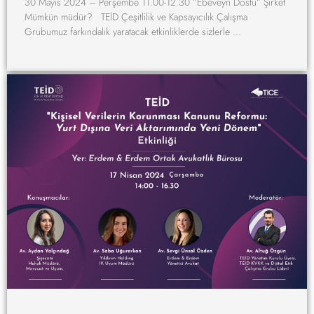
30 Mayıs 2024 – Perşembe 11.00-12.30 ”Ebeveyn Dostu” Şirket
Mümkün müdür? TEİD Çeşitlilik ve Kapsayıcılık Çalışma
Grubumuz farkındalık yaratacak etkinliklerde sizlerle …