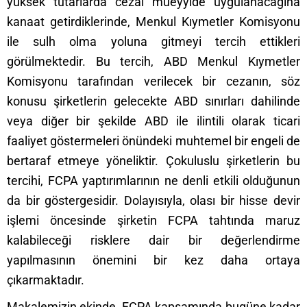
yüksek tutarlarda cezai müeyyide uygulanacağına
kanaat getirdiklerinde, Menkul Kıymetler Komisyonu
ile sulh olma yoluna gitmeyi tercih ettikleri
görülmektedir. Bu tercih, ABD Menkul Kıymetler
Komisyonu tarafından verilecek bir cezanın, söz
konusu şirketlerin gelecekte ABD sınırları dahilinde
veya diğer bir şekilde ABD ile ilintili olarak ticari
faaliyet göstermeleri önündeki muhtemel bir engeli de
bertaraf etmeye yöneliktir. Çokuluslu şirketlerin bu
tercihi, FCPA yaptırımlarının ne denli etkili olduğunun
da bir göstergesidir. Dolayısıyla, olası bir hisse devir
işlemi öncesinde şirketin FCPA tahtında maruz
kalabileceği risklere dair bir değerlendirme
yapılmasının önemini bir kez daha ortaya
çıkarmaktadır.
Makalemizin ekinde, FCPA kapsamında bugüne kadar