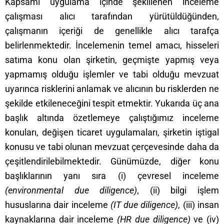
Kapsamı uygulama içinde şekillenen inceleme
çalışması alıcı tarafından yürütüldüğünden,
çalışmanın içeriği de genellikle alıcı tarafça
belirlenmektedir. İncelemenin temel amacı, hisseleri
satıma konu olan şirketin, geçmişte yapmış veya
yapmamış olduğu işlemler ve tabi olduğu mevzuat
uyarınca risklerini anlamak ve alıcının bu risklerden ne
şekilde etkileneceğini tespit etmektir. Yukarıda üç ana
başlık altında özetlemeye çalıştığımız inceleme
konuları, değişen ticaret uygulamaları, şirketin iştigal
konusu ve tabi olunan mevzuat çerçevesinde daha da
çeşitlendirilebilmektedir. Günümüzde, diğer konu
başlıklarının yanı sıra (i) çevresel inceleme
(
environmental
due diligence
)
, (ii) bilgi işlem
hususlarına dair inceleme
(IT
due diligence
)
, (iii) insan
kaynaklarına dair inceleme
(HR
due diligence
)
ve (iv)